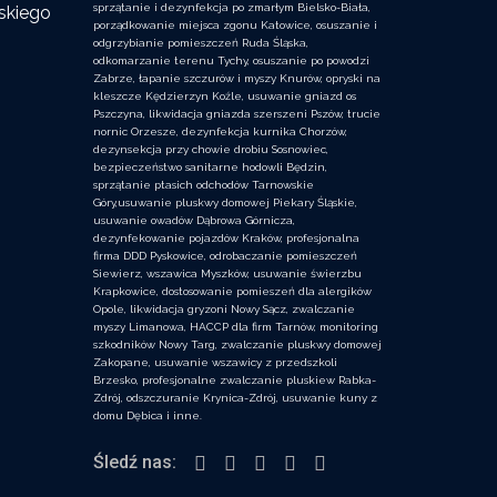
sprzątanie i dezynfekcja po zmarłym Bielsko-Biała,
skiego
porządkowanie miejsca zgonu Katowice, osuszanie i
odgrzybianie pomieszczeń Ruda Śląska,
odkomarzanie terenu Tychy, osuszanie po powodzi
Zabrze, łapanie szczurów i myszy Knurów, opryski na
kleszcze Kędzierzyn Koźle, usuwanie gniazd os
Pszczyna, likwidacja gniazda szerszeni Pszów, trucie
nornic Orzesze, dezynfekcja kurnika Chorzów,
dezynsekcja przy chowie drobiu Sosnowiec,
bezpieczeństwo sanitarne hodowli Będzin,
sprzątanie ptasich odchodów Tarnowskie
Góry,usuwanie pluskwy domowej Piekary Śląskie,
usuwanie owadów Dąbrowa Górnicza,
dezynfekowanie pojazdów Kraków, profesjonalna
firma DDD Pyskowice, odrobaczanie pomieszczeń
Siewierz, wszawica Myszków, usuwanie świerzbu
Krapkowice, dostosowanie pomieszeń dla alergików
Opole, likwidacja gryzoni Nowy Sącz, zwalczanie
myszy Limanowa, HACCP dla firm Tarnów, monitoring
szkodników Nowy Targ, zwalczanie pluskwy domowej
Zakopane, usuwanie wszawicy z przedszkoli
Brzesko, profesjonalne zwalczanie pluskiew Rabka-
Zdrój, odszczuranie Krynica-Zdrój, usuwanie kuny z
domu Dębica i inne.
Śledź nas: