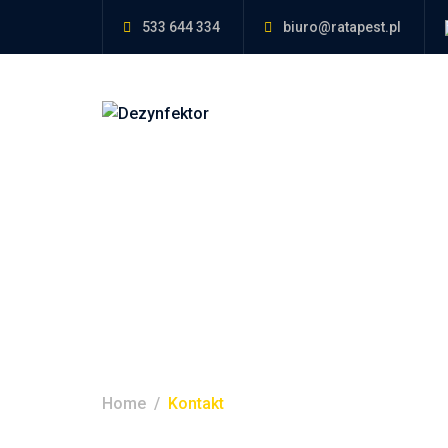
533 644 334
biuro@ratapest.pl
Kontakt
Home
Kontakt