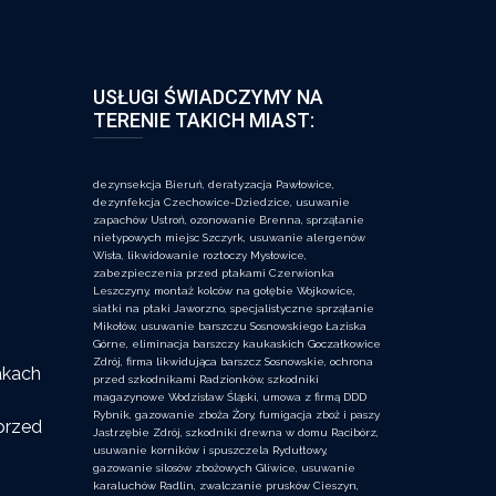
USŁUGI ŚWIADCZYMY NA
TERENIE TAKICH MIAST:
dezynsekcja Bieruń, deratyzacja Pawłowice,
dezynfekcja Czechowice-Dziedzice, usuwanie
zapachów Ustroń, ozonowanie Brenna, sprzątanie
nietypowych miejsc Szczyrk, usuwanie alergenów
Wisła, likwidowanie roztoczy Mysłowice,
zabezpieczenia przed ptakami Czerwionka
Leszczyny, montaż kolców na gołębie Wojkowice,
siatki na ptaki Jaworzno, specjalistyczne sprzątanie
Mikołów, usuwanie barszczu Sosnowskiego Łaziska
Górne, eliminacja barszczy kaukaskich Goczałkowice
Zdrój, firma likwidująca barszcz Sosnowskie, ochrona
akach
przed szkodnikami Radzionków, szkodniki
magazynowe Wodzisław Śląski, umowa z firmą DDD
Rybnik, gazowanie zboża Żory, fumigacja zboż i paszy
przed
Jastrzębie Zdrój, szkodniki drewna w domu Racibórz,
usuwanie korników i spuszczela Rydułtowy,
gazowanie silosów zbożowych Gliwice, usuwanie
karaluchów Radlin, zwalczanie prusków Cieszyn,