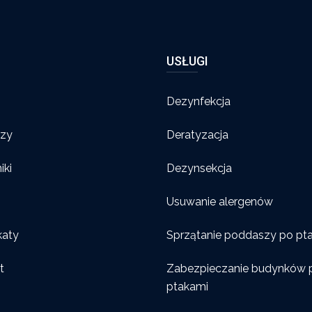
USŁUGI
Dezynfekcja
rzy
Deratyzacja
iki
Dezynsekcja
Usuwanie alergenów
katy
Sprzątanie poddaszy po pt
t
Zabezpieczanie budynków 
ptakami